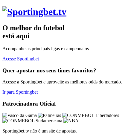
O melhor do futebol
está aqui
Acompanhe as principais ligas e campeonatos
Acesse Sportingbet
Quer apostar nos seus times favoritos?
Acesse a Sportingbet e aproveite as melhores odds do mercado.
Ir para Sportingbet
Patrocinadora Oficial
Sportingbet.tv não é um site de apostas.