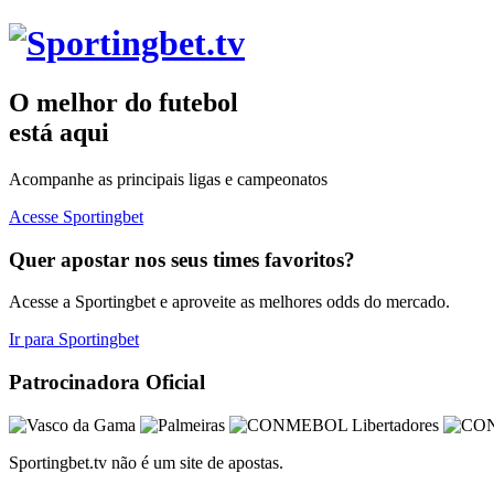
O melhor do futebol
está aqui
Acompanhe as principais ligas e campeonatos
Acesse Sportingbet
Quer apostar nos seus times favoritos?
Acesse a Sportingbet e aproveite as melhores odds do mercado.
Ir para Sportingbet
Patrocinadora Oficial
Sportingbet.tv não é um site de apostas.