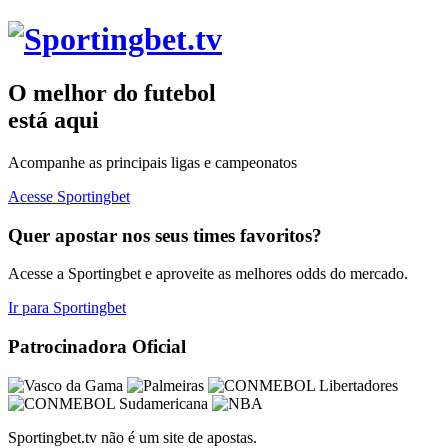
O melhor do futebol
está aqui
Acompanhe as principais ligas e campeonatos
Acesse Sportingbet
Quer apostar nos seus times favoritos?
Acesse a Sportingbet e aproveite as melhores odds do mercado.
Ir para Sportingbet
Patrocinadora Oficial
Sportingbet.tv não é um site de apostas.