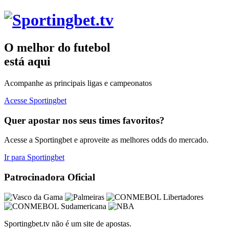
O melhor do futebol
está aqui
Acompanhe as principais ligas e campeonatos
Acesse Sportingbet
Quer apostar nos seus times favoritos?
Acesse a Sportingbet e aproveite as melhores odds do mercado.
Ir para Sportingbet
Patrocinadora Oficial
Sportingbet.tv não é um site de apostas.