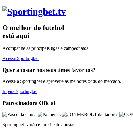
O melhor do futebol
está aqui
Acompanhe as principais ligas e campeonatos
Acesse Sportingbet
Quer apostar nos seus times favoritos?
Acesse a Sportingbet e aproveite as melhores odds do mercado.
Ir para Sportingbet
Patrocinadora Oficial
Sportingbet.tv não é um site de apostas.