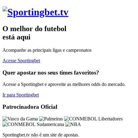
O melhor do futebol
está aqui
Acompanhe as principais ligas e campeonatos
Acesse Sportingbet
Quer apostar nos seus times favoritos?
Acesse a Sportingbet e aproveite as melhores odds do mercado.
Ir para Sportingbet
Patrocinadora Oficial
Sportingbet.tv não é um site de apostas.