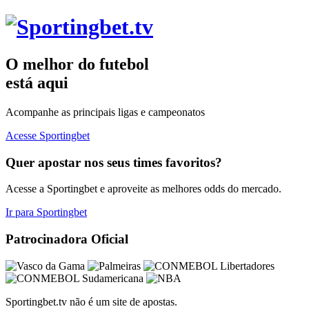
O melhor do futebol
está aqui
Acompanhe as principais ligas e campeonatos
Acesse Sportingbet
Quer apostar nos seus times favoritos?
Acesse a Sportingbet e aproveite as melhores odds do mercado.
Ir para Sportingbet
Patrocinadora Oficial
Sportingbet.tv não é um site de apostas.