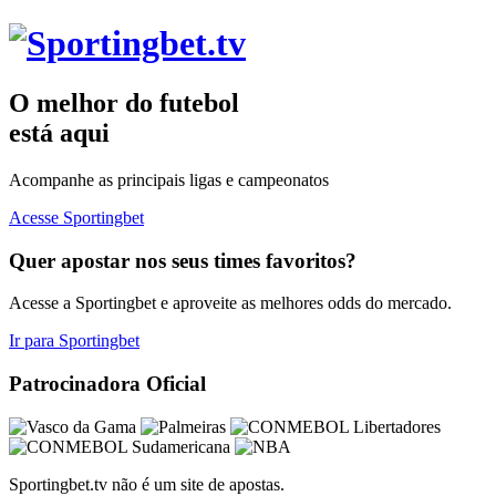
O melhor do futebol
está aqui
Acompanhe as principais ligas e campeonatos
Acesse Sportingbet
Quer apostar nos seus times favoritos?
Acesse a Sportingbet e aproveite as melhores odds do mercado.
Ir para Sportingbet
Patrocinadora Oficial
Sportingbet.tv não é um site de apostas.