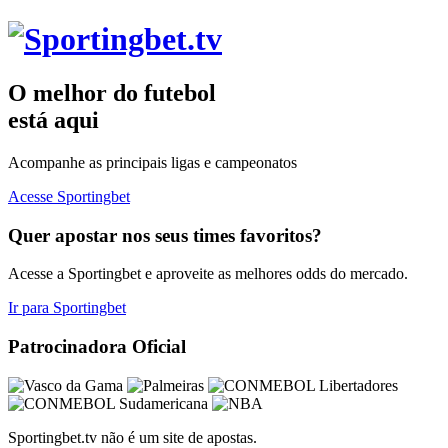
O melhor do futebol
está aqui
Acompanhe as principais ligas e campeonatos
Acesse Sportingbet
Quer apostar nos seus times favoritos?
Acesse a Sportingbet e aproveite as melhores odds do mercado.
Ir para Sportingbet
Patrocinadora Oficial
Sportingbet.tv não é um site de apostas.