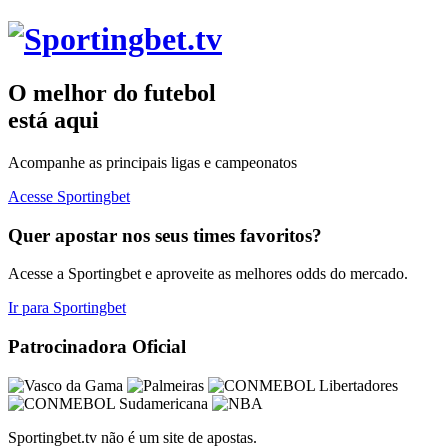
O melhor do futebol
está aqui
Acompanhe as principais ligas e campeonatos
Acesse Sportingbet
Quer apostar nos seus times favoritos?
Acesse a Sportingbet e aproveite as melhores odds do mercado.
Ir para Sportingbet
Patrocinadora Oficial
Sportingbet.tv não é um site de apostas.