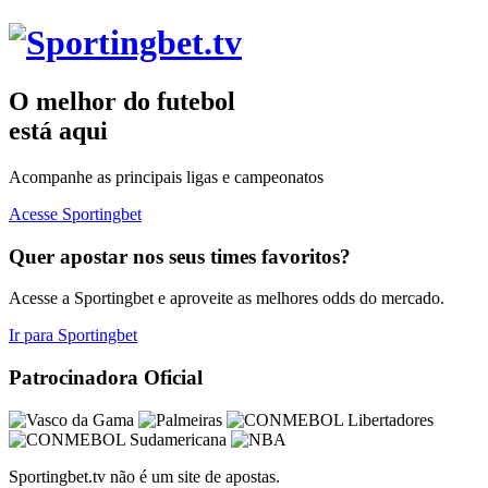
O melhor do futebol
está aqui
Acompanhe as principais ligas e campeonatos
Acesse Sportingbet
Quer apostar nos seus times favoritos?
Acesse a Sportingbet e aproveite as melhores odds do mercado.
Ir para Sportingbet
Patrocinadora Oficial
Sportingbet.tv não é um site de apostas.