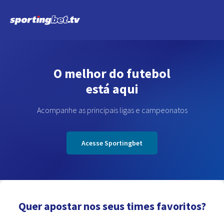
O melhor do futebol
está aqui
Acompanhe as principais ligas e campeonatos
Acesse Sportingbet
Quer apostar nos seus times favoritos?