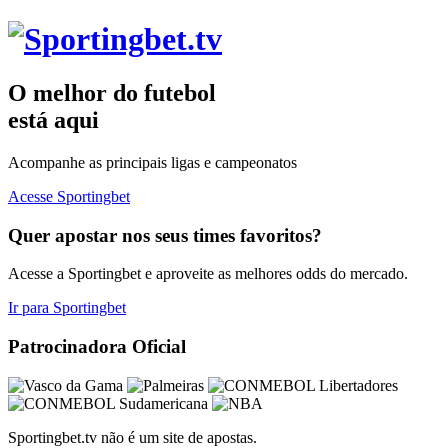
O melhor do futebol
está aqui
Acompanhe as principais ligas e campeonatos
Acesse Sportingbet
Quer apostar nos seus times favoritos?
Acesse a Sportingbet e aproveite as melhores odds do mercado.
Ir para Sportingbet
Patrocinadora Oficial
Sportingbet.tv não é um site de apostas.