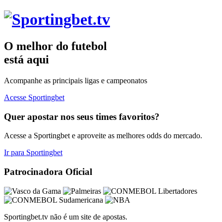
O melhor do futebol
está aqui
Acompanhe as principais ligas e campeonatos
Acesse Sportingbet
Quer apostar nos seus times favoritos?
Acesse a Sportingbet e aproveite as melhores odds do mercado.
Ir para Sportingbet
Patrocinadora Oficial
Sportingbet.tv não é um site de apostas.