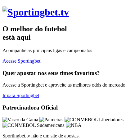
O melhor do futebol
está aqui
Acompanhe as principais ligas e campeonatos
Acesse Sportingbet
Quer apostar nos seus times favoritos?
Acesse a Sportingbet e aproveite as melhores odds do mercado.
Ir para Sportingbet
Patrocinadora Oficial
Sportingbet.tv não é um site de apostas.