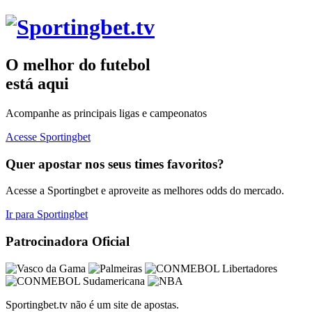
O melhor do futebol
está aqui
Acompanhe as principais ligas e campeonatos
Acesse Sportingbet
Quer apostar nos seus times favoritos?
Acesse a Sportingbet e aproveite as melhores odds do mercado.
Ir para Sportingbet
Patrocinadora Oficial
Sportingbet.tv não é um site de apostas.