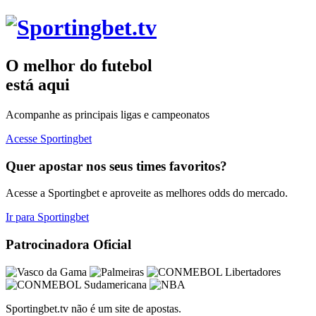
O melhor do futebol
está aqui
Acompanhe as principais ligas e campeonatos
Acesse Sportingbet
Quer apostar nos seus times favoritos?
Acesse a Sportingbet e aproveite as melhores odds do mercado.
Ir para Sportingbet
Patrocinadora Oficial
Sportingbet.tv não é um site de apostas.