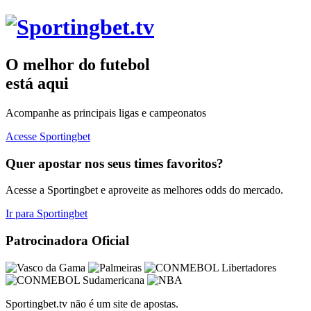
O melhor do futebol
está aqui
Acompanhe as principais ligas e campeonatos
Acesse Sportingbet
Quer apostar nos seus times favoritos?
Acesse a Sportingbet e aproveite as melhores odds do mercado.
Ir para Sportingbet
Patrocinadora Oficial
Sportingbet.tv não é um site de apostas.