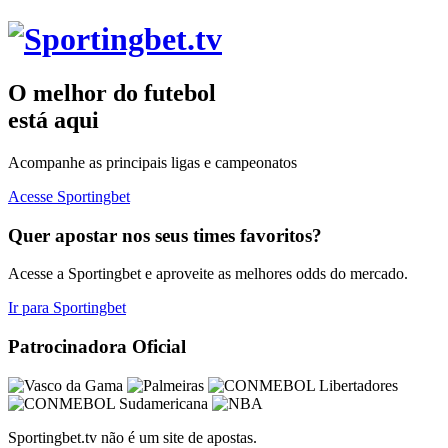
O melhor do futebol
está aqui
Acompanhe as principais ligas e campeonatos
Acesse Sportingbet
Quer apostar nos seus times favoritos?
Acesse a Sportingbet e aproveite as melhores odds do mercado.
Ir para Sportingbet
Patrocinadora Oficial
Sportingbet.tv não é um site de apostas.